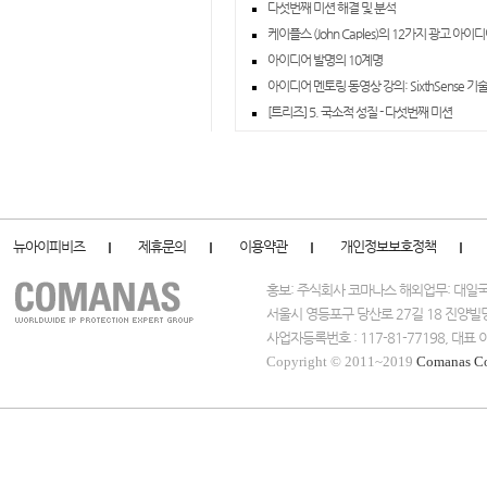
다섯번째 미션 해결 및 분석
케이플스 (John Caples)의 12가지 광고 아이
아이디어 발명의 10계명
아이디어 멘토링 동영상 강의: SixthSense 
[트리즈] 5. 국소적 성질 - 다섯번째 미션
뉴아이피비즈
제휴문의
이용약관
개인정보보호정책
홍보: 주식회사 코마나스 해외업무: 대
서울시 영등포구 당산로 27길 18 진양빌
사업자등록번호 : 117-81-77198, 대
Copyright © 2011~2019
Comanas C