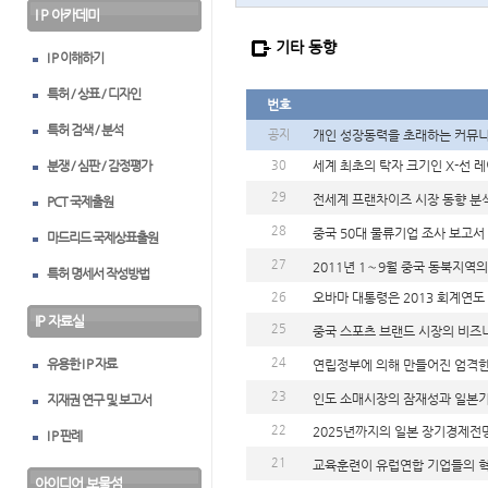
I P 아카데미
기타 동향
I P 이해하기
특허 / 상표 / 디자인
번호
특허 검색 / 분석
공지
개인 성장동력을 초래하는 커뮤니
분쟁 / 심판 / 감정평가
30
세계 최초의 탁자 크기인 X-선 
29
전세계 프랜차이즈 시장 동향 분
PCT 국제출원
28
중국 50대 물류기업 조사 보고서
마드리드 국제상표출원
27
2011년 1∼9월 중국 동북지역
특허 명세서 작성방법
26
오바마 대통령은 2013 회계연도
IP 자료실
25
중국 스포츠 브랜드 시장의 비즈니
24
유용한 I P 자료
연립정부에 의해 만들어진 엄격한
23
인도 소매시장의 잠재성과 일본
지재권 연구 및 보고서
22
2025년까지의 일본 장기경제전
I P 판례
21
교육훈련이 유럽연합 기업들의 혁
아이디어 보물섬