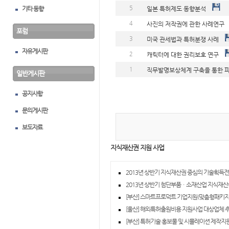
5
기타 동향
일본 특허제도 동향분석
4
사진의 저작권에 관한 사례연구
포럼
3
미국 관세법과 특허분쟁 사례
자유게시판
2
캐릭터에 대한 권리보호 연구
1
직무발명보상체계 구축을 통한 
일반게시판
공지사항
문의게시판
보도자료
지식재산권 지원 사업
2013년 상반기 지식재산권 중심의 기술획득전
2013년 상반기 첨단부품ㆍ소재산업 지식재산(IP
[부산] 스마트프로덕트 기업지원(맞춤형패키지,
[울산] 해외특허출원비용 지원사업 대상업체 추
[부산] 특허기술 홍보물 및 시뮬레이션 제작지원