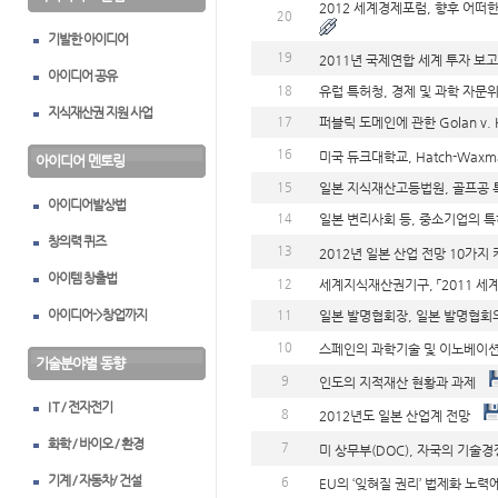
2012 세계경제포럼, 향후 어
20
기발한 아이디어
19
2011년 국제연합 세계 투자 보
아이디어 공유
18
유럽 특허청, 경제 및 과학 자문
지식재산권 지원 사업
17
퍼블릭 도메인에 관한 Golan v. 
16
미국 듀크대학교, Hatch-Wax
아이디어 멘토링
15
일본 지식재산고등법원, 골프공 특허
아이디어발상법
14
일본 변리사회 등, 중소기업의 
창의력 퀴즈
13
2012년 일본 산업 전망 10가지
아이템 창출법
12
세계지식재산권기구, 「2011 
아이디어->창업까지
11
일본 발명협회장, 일본 발명협회
10
스페인의 과학기술 및 이노베이션
기술분야별 동향
9
인도의 지적재산 현황과 과제
I T / 전자전기
8
2012년도 일본 산업계 전망
화학 / 바이오 / 환경
7
미 상무부(DOC), 자국의 기술
기계 / 자동차/ 건설
6
EU의 ‘잊혀질 권리’ 법제화 노