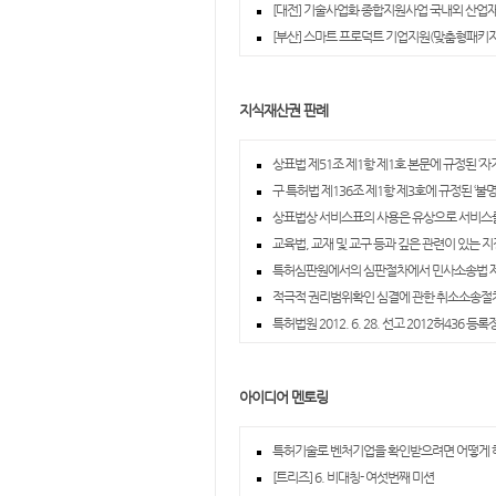
[대전] 기술사업화 종합지원사업 국내외 산업
[부산] 스마트 프로덕트 기업지원(맞춤형패키지,
지식재산권 판례
상표법 제51조 제1항 제1호 본문에 규정된 ‘자
구 특허법 제136조 제1항 제3호에 규정된 ‘불
상표법상 서비스표의 사용은 유상으로 서비스
교육법, 교재 및 교구 등과 깊은 관련이 있는 
특허심판원에서의 심판절차에서 민사소송법 제2
적극적 권리범위확인 심결에 관한 취소소송절
특허법원 2012. 6. 28. 선고 2012허436 등록
아이디어 멘토링
특허기술로 벤처기업을 확인받으려면 어떻게 
[트리즈] 6. 비대칭- 여섯번째 미션