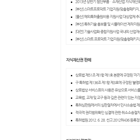
2013년 상반기 첨단부품ㆍ소재산업 지식재산(IP
[부산] 스마트프로덕트 기업지원(맞춤형패키지, 
[울산] 해외특허출원비용 지원사업 대상업체 추가
[부산] 특허기술 홍보물 및 시뮬레이션 제작지원사
[대전] 기술사업화 종합지원사업 국내외 산업재
[부산] 스마트 프로덕트 기업지원(맞춤형패키지, 
지식재산권 판례
상표법 제51조 제1항 제1호 본문에 규정된 ‘자기
구 특허법 제136조 제1항 제3호에 규정된 ‘불
상표법상 서비스표의 사용은 유상으로 서비스를
교육법, 교재 및 교구 등과 깊은 관련이 있는 지
특허심판원에서의 심판절차에서 민사소송법 제2
적극적 권리범위확인 심결에 관한 취소소송절
특허법원 2012. 6. 28. 선고 2012허436 등록