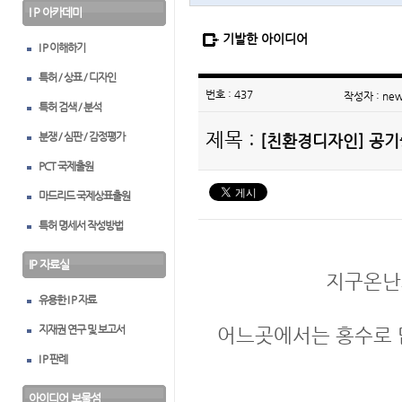
I P 아카데미
기발한 아이디어
I P 이해하기
특허 / 상표 / 디자인
번호 : 437
작성자 : ne
특허 검색 / 분석
제목 :
분쟁 / 심판 / 감정평가
[친환경디자인] 공
PCT 국제출원
마드리드 국제상표출원
특허 명세서 작성방법
IP 자료실
지구온난
유용한 I P 자료
지재권 연구 및 보고서
어느곳에서는 홍수로 
I P 판례
아이디어 보물섬