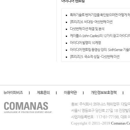
아이디어 멘토링
특허기술로 벤처기업을 확인받으려면 어떻게 해
[트리즈] 6. 비대칭- 여섯번째 미션
다섯번째 미션 해결 및 분석
케이플스 (John Caples)의 12가지 광고 아이
아이디어 발명의 10계명
아이디어 멘토링 동영상 강의: SixthSense 기
[트리즈] 5. 국소적 성질 - 다섯번째 미션
뉴아이피비즈
제휴문의
이용약관
개인정보보호정책
홍보: 주식회사 코마나스 해외업무: 대
서울시 영등포구 당산로 27길 18 진양빌
사업자등록번호 : 117-81-77198, 대
Copyright © 2011~2019
Comanas C