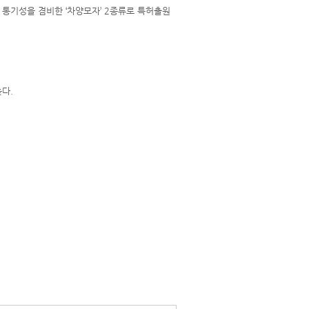
 통기성을 겸비한
‘
차양모자
’ 2
종류로 특허출원
높다
.