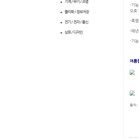
기계 / 무기 / 조명
-기
으로
물리학 / 정보저장
-폭염
전기 / 전자 / 통신
-매년
상표 / 디자인
-기
여름철
출처
: