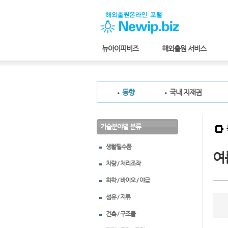
뉴아이피비즈
해외출원 서비스
동향
국내 지재권
기술분야별 분류
생활필수품
여
차량 / 처리조작
화학 / 바이오 / 야금
섬유 / 지류
건축 / 구조물