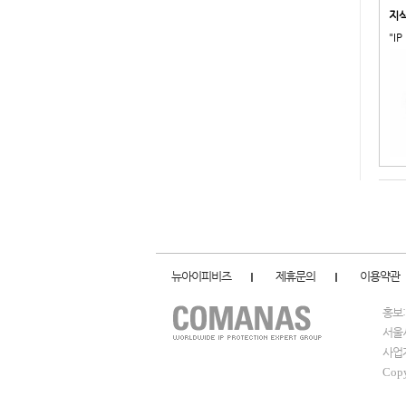
지
"I
뉴아이피비즈
제휴문의
이용약관
홍보
서울시
사업자
Cop