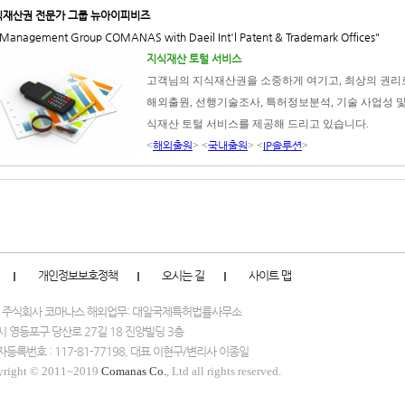
식재산권 전문가 그룹
뉴아이피비즈
P Management Group COMANAS
with Daeil Int'l Patent & Trademark Offices"
지식재산 토털 서비스
고객님의 지식재산권을 소중하게 여기고, 최상의 권리로
해외출원, 선행기술조사, 특허정보분석, 기술 사업성 및
식재산 토털 서비스를 제공해 드리고 있습니다.
<
해외출원
> <
국내출원
> <
IP솔루션
>
개인정보보호정책
오시는 길
사이트 맵
: 주식회사 코마나스 해외업무: 대일국제특허법률사무소
 영등포구 당산로 27길 18 진양빌딩 3층
등록번호 : 117-81-77198, 대표 이현구/변리사 이종일
yright © 2011~2019
Comanas Co.
, Ltd all rights reserved.