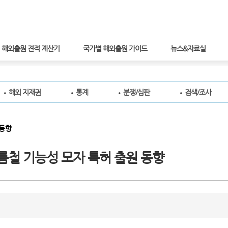
해외출원 견적 계산기
국가별 해외출원 가이드
뉴스&자료실
해외 지재권
통계
분쟁/심판
검색/조사
동향
름철 기능성 모자 특허 출원 동향