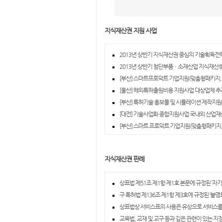
지식재산권 지원 사업
2013년 상반기 지식재산권 중심의 기술획득전략
2013년 상반기 첨단부품ㆍ소재산업 지식재산(IP
[부산] 스마트프로덕트 기업지원(맞춤형패키지, 
[울산] 해외특허출원비용 지원사업 대상업체 추가
[부산] 특허기술 홍보물 및 시뮬레이션 제작지원사
[대전] 기술사업화 종합지원사업 국내외 산업재
[부산] 스마트 프로덕트 기업지원(맞춤형패키지, 
지식재산권 판례
상표법 제51조 제1항 제1호 본문에 규정된 ‘자기
구 특허법 제136조 제1항 제3호에 규정된 ‘불
상표법상 서비스표의 사용은 유상으로 서비스를
교육법, 교재 및 교구 등과 깊은 관련이 있는 지