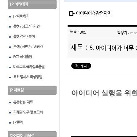
I P 아카데미
아이디어->창업까지
I P 이해하기
특허 / 상표 / 디자인
번호 : 305
작성자 : ma
특허 검색 / 분석
제목 :
분쟁 / 심판 / 감정평가
5. 아이디어가 너무
PCT 국제출원
마드리드 국제상표출원
특허 명세서 작성방법
IP 자료실
아이디어
실행을
위
유용한 I P 자료
지재권 연구 및 보고서
I P 판례
아이디어 보물섬