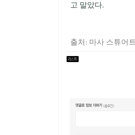
고 말았다
.
출처
:
마사 스튜어
(총
0
건)