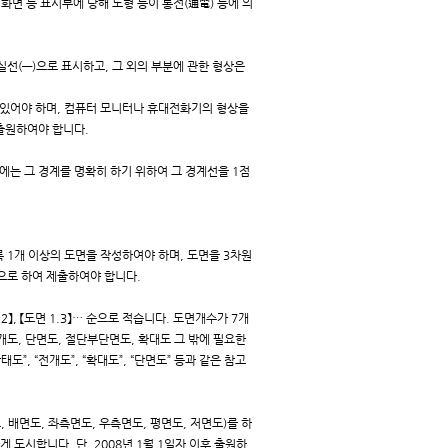
 등 표시부에 당해 도형 등이 통전(通電) 등에 의
선(―)으로 표시하고, 그 외의 부분에 관한 형상은
 있어야 하며, 컴퓨터 모니터나 휴대전화기의 형상을
출원하여야 합니다.
에는 그 경계를 명확히 하기 위하여 그 경계선을 1점
1개 이상의 도면을 작성하여야 하며, 도면을 3차원
면으로 하여 제출하여야 합니다.
】, 【도면 1.3】… 순으로 적습니다. 도면개수가 7개
전개도, 단면도, 절단부단면도, 확대도 그 밖에 필요한
”, “전개도”, “확대도”, “단면도” 등과 같은 참고
배면도, 좌측면도, 우측면도, 평면도, 저면도)를 하
도시합니다. 단, 2008년 1월 1일자 이후 출원하