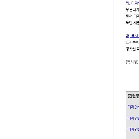
라. 디
부분디자
로서 디자
도만 제
마. 표
표시부에
명확할 
[특허청]
[관련정
디자인
디자인
디자인