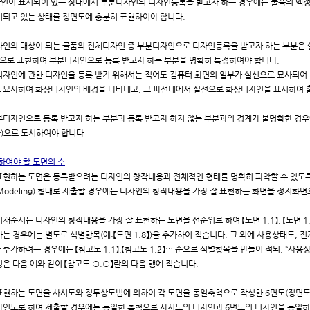
인이 표시되어 있는 상태에서 부분디자인의 디자인등록을 받고자 하는 경우에는 물품의 액정화면
시되고 있는 상태를 정면도에 충분히 표현하여야 합니다.
자인의 대상이 되는 물품의 전체디자인 중 부분디자인으로 디자인등록을 받고자 하는 부분은 실
--)으로 표현하여 부분디자인으로 등록 받고자 하는 부분을 명확히 특정하여야 합니다.
디자인에 관한 디자인을 등록 받기 위해서는 적어도 컴퓨터 화면의 일부가 실선으로 묘사되어
 묘사하여 화상디자인의 배경을 나타내고, 그 파선내에서 실선으로 화상디자인을 표시하여 
분디자인으로 등록 받고자 하는 부분과 등록 받고자 하지 않는 부분과의 경계가 불명확한 경우
-·-)으로 도시하여야 합니다.
하여야 할 도면의 수
표현하는 도면은 등록받으려는 디자인의 창작내용과 전체적인 형태를 명확히 파악할 수 있도록 
Modeling) 형태로 제출할 경우에는 디자인의 창작내용을 가장 잘 표현하는 화면을 정지화
재순서는 디자인의 창작내용을 가장 잘 표현하는 도면을 선순위로 하여 【도면 1.1】, 【도면 1.2
는 경우에는 별도로 식별항목(예:【도면 1.8】)을 추가하여 적습니다. 그 외에 사용상태도, 
추가하려는 경우에는 【참고도 1.1】,【참고도 1.2】… 순으로 식별항목을 만들어 적되, “사용상태도
은 다음 예와 같이 【참고도 ○.○】란의 다음 행에 적습니다.
표현하는 도면을 사시도와 정투상도법에 의하여 각 도면을 동일축척으로 작성한 6면도(정면도, 
자인도로 하여 제출할 경우에는 동일한 축척으로 사시도의 디자인과 6면도의 디자인을 동일하게 