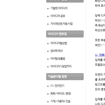
화상디자
하여 표
기발한 아이디어
당해 디
아이디어 공유
파선(-
지식재산권 지원 사업
즉 화상
파선으로
아이디어 멘토링
또한 부
아이디어발상법
쇄선(-·
창의력 퀴즈
나. 제출
아이템 창출법
입체를 
모델링(
아이디어->창업까지
도면의 기
기술분야별 동향
를 초과하
참고도를 
I T / 전자전기
도의 명칭
화학 / 바이오 / 환경
입체를 
기계 / 자동차/ 건설
나의 디