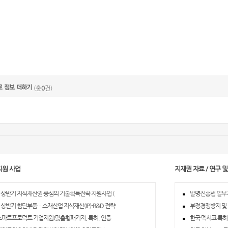
(총
0
건)
지원 사업
지재권 자료 / 연구 
년 상반기 지식재산권 중심의 기술획득전략 지원사업 (
발명진흥법 일부
년 상반기 첨단부품ㆍ소재산업 지식재산(IP)-R&D 전략
부정경쟁방지 및
 스마트프로덕트 기업지원(맞춤형패키지, 특허, 인증
한국 멕시코 특