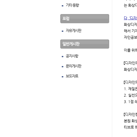
기타 동향
는 화상
다. ‘디
포럼
화상디자
자유게시판
해서 기
자인공보
일반게시판
이를 위
공지사항
【디자인
문의게시판
화상디자
보도자료
【디자인
1. 재
2. 실
3. 1
【디자인
본원 화
티브로 