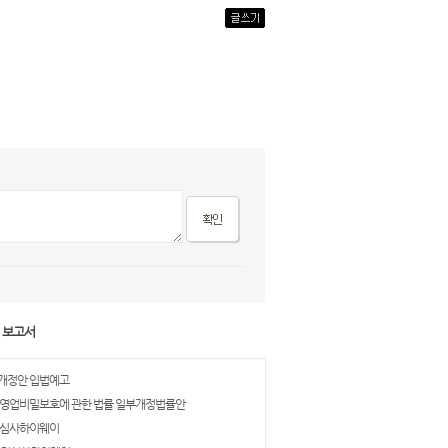
및 보고서
개정안 입법예고
 영업비밀보호에 관한 법률 일부개정법률안
허심사하이웨이