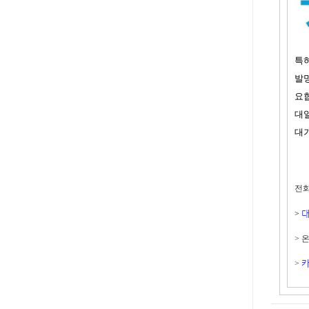
특허
발명
요
대
대
전화상
>
> 
카
>