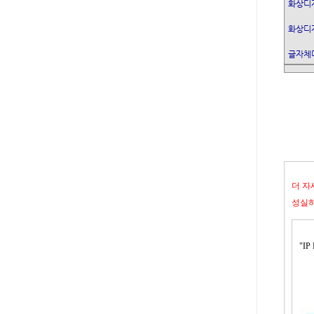
화상디자
화상디
글자체
더 자
성실하
"IP