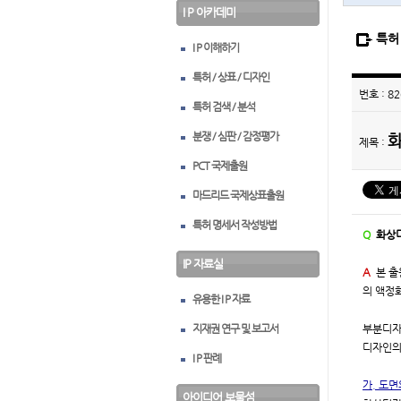
I P 아카데미
특허 
I P 이해하기
특허 / 상표 / 디자인
번호 : 82
특허 검색 / 분석
분쟁 / 심판 / 감정평가
제목 :
PCT 국제출원
마드리드 국제상표출원
특허 명세서 작성방법
Q
화상
IP 자료실
A
본 
의 액정
유용한 I P 자료
지재권 연구 및 보고서
부분디자
디자인의
I P 판례
가. 도면
아이디어 보물섬