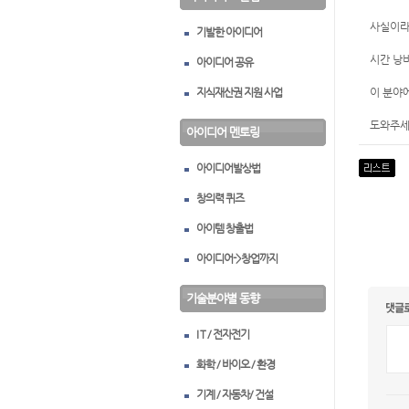
사실이라
기발한 아이디어
시간 낭
아이디어 공유
지식재산권 지원 사업
이 분야
도와주세
아이디어 멘토링
아이디어발상법
창의력 퀴즈
아이템 창출법
아이디어->창업까지
기술분야별 동향
I T / 전자전기
화학 / 바이오 / 환경
기계 / 자동차/ 건설