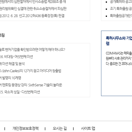
원에서의 심판절차에서 민사소송법 제288조 중 재
공개특허와 공고
권리범위확인 심결에 관한 취소소송절차에서 피심판
조기 특허출원 공
2012. 6. 28. 선고 2012허436 등록정정(특) 판결
특허출원공개란
토링
특허사무소와 기업
램
로 벤처기업을 확인받으려면 어떻게 해야 하나요?
COMANAS는 해외출
 6. 비대칭- 여섯번째 미션
원부터 사후 관리까지
 미션 해결 및 분석
다. 중요한 건 코마나
(John Caples)의 12가지 광고 아이디어 창출법
 발명의 10계명
멘토링 동영상 강의: SixthSense 기술의 놀라운
 5. 국소적 성질 - 다섯번째 미션
개인정보보호정책
오시는 길
사이트 맵