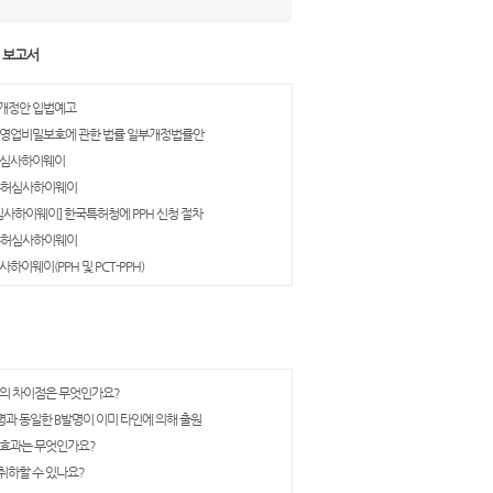
및 보고서
개정안 입법예고
 영업비밀보호에 관한 법률 일부개정법률안
허심사하이웨이
 특허심사하이웨이
심사하이웨이] 한국특허청에 PPH 신청 절차
 특허심사하이웨이
하이웨이(PPH 및 PCT-PPH)
의 차이점은 무엇인가요?
과 동일한 B발명이 이미 타인에 의해 출원
 효과는 무엇인가요?
하할 수 있나요?