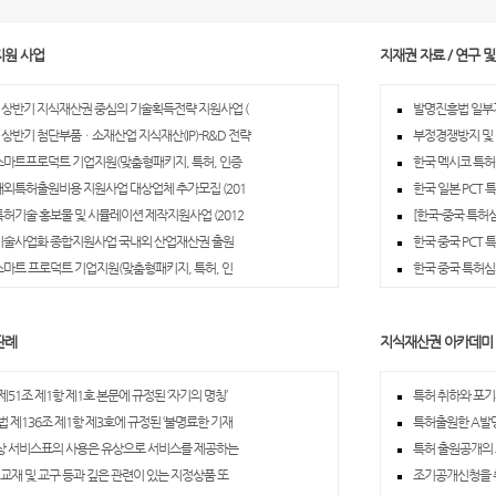
지원 사업
지재권 자료 / 연구 
년 상반기 지식재산권 중심의 기술획득전략 지원사업 (
발명진흥법 일부
년 상반기 첨단부품ㆍ소재산업 지식재산(IP)-R&D 전략
부정경쟁방지 및
 스마트프로덕트 기업지원(맞춤형패키지, 특허, 인증
한국 멕시코 특
 해외특허출원비용 지원사업 대상업체 추가모집 (201
한국 일본 PCT
 특허기술 홍보물 및 시뮬레이션 제작지원사업 (2012
[한국-중국 특허
 기술사업화 종합지원사업 국내외 산업재산권 출원
한국 중국 PCT
 스마트 프로덕트 기업지원(맞춤형패키지, 특허, 인
한국 중국 특허심사
판례
지식재산권 아카데미
51조 제1항 제1호 본문에 규정된 ‘자기의 명칭’
특허 취하와 포기
법 제136조 제1항 제3호에 규정된 ‘불명료한 기재
특허출원한 A발명
 서비스표의 사용은 유상으로 서비스를 제공하는
특허 출원공개의
 교재 및 교구 등과 깊은 관련이 있는 지정상품 또
조기공개신청을 취