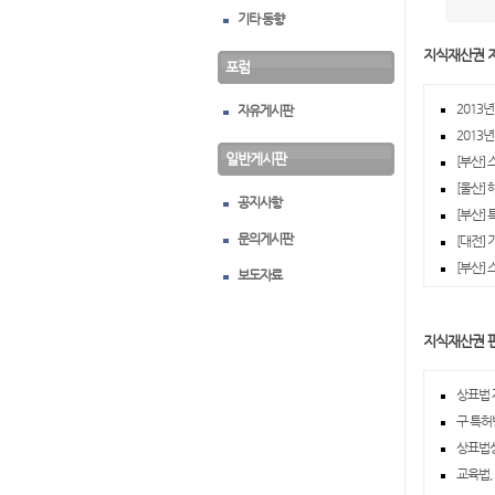
기타 동향
지식재산권 
포럼
2013
자유게시판
2013
일반게시판
[부산]
[울산]
공지사항
[부산]
문의게시판
[대전]
[부산]
보도자료
지식재산권 
상표법 제
구 특허
상표법상
교육법,