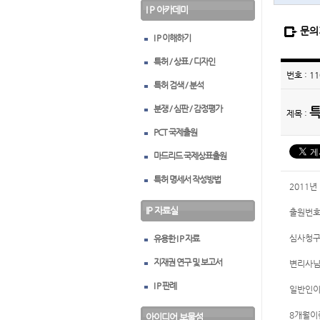
I P 아카데미
문의
I P 이해하기
특허 / 상표 / 디자인
번호 : 11
특허 검색 / 분석
분쟁 / 심판 / 감정평가
제목 :
PCT 국제출원
마드리드 국제상표출원
특허 명세서 작성방법
2011
IP 자료실
출원번호
심사청구
유용한 I P 자료
지재권 연구 및 보고서
변리사님
I P 판례
일반인이
8개월이
아이디어 보물섬