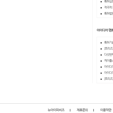
특허심판
적극적 
특허법원 
아이디어 멘
특허기술
[트리즈]
다섯번째
케이플스 
아이디어
아이디어 
[트리즈]
뉴아이피비즈
제휴문의
이용약관